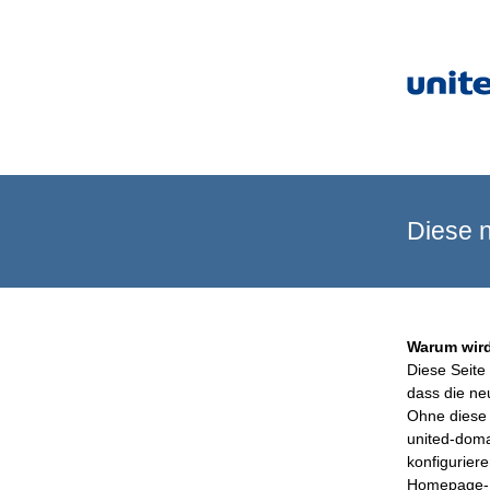
Diese n
Warum wird
Diese Seite 
dass die ne
Ohne diese 
united-doma
konfigurier
Homepage-B