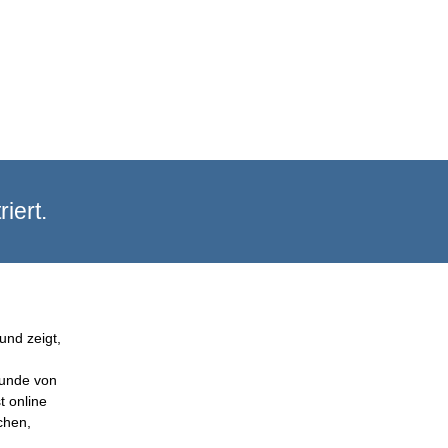
iert.
und zeigt,
Kunde von
t online
chen,