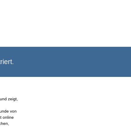
iert.
und zeigt,
Kunde von
t online
chen,