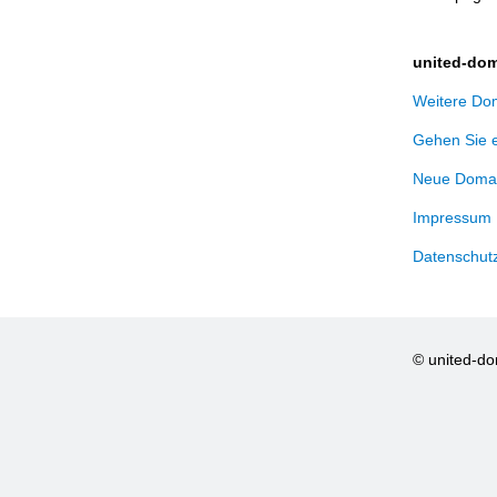
united-dom
Weitere Dom
Gehen Sie 
Neue Domai
Impressum
Datenschut
© united-d