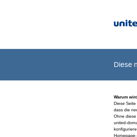
Diese n
Warum wird
Diese Seite 
dass die ne
Ohne diese 
united-doma
konfigurier
Homepage-B